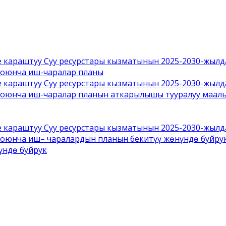
е караштуу Суу ресурстары кызматынын 2025-2030-жылд
боюнча иш-чаралар планы
е караштуу Суу ресурстары кызматынын 2025-2030-жылд
боюнча иш-чаралар планын аткарылышы тууралуу маалы
е караштуу Суу ресурстары кызматынын 2025-2030-жылд
боюнча иш– чаралардын планын бекитүү жөнүндө буйру
үндө буйрук