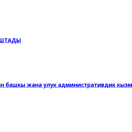
АШТАДЫ
н башкы жана улук административдик кыз