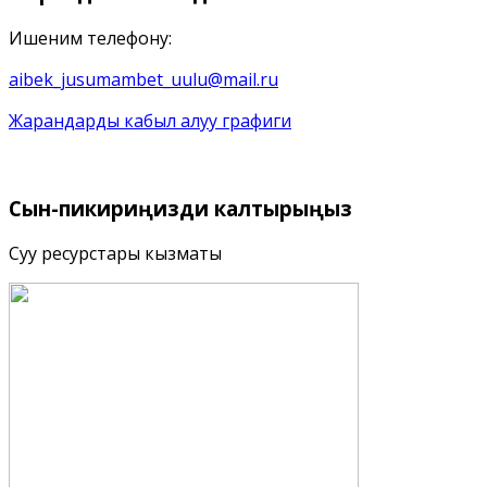
Ишеним телефону:
aibek_jusumambet_uulu@mail.ru
Жарандарды кабыл алуу графиги
Сын-пикириңизди
калтырыңыз
Суу ресурстары кызматы