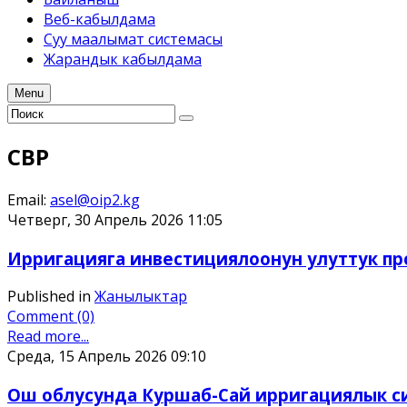
Веб-кабылдама
Суу маалымат системасы
Жарандык кабылдама
Menu
СВР
Email:
asel@oip2.kg
Четверг, 30 Апрель 2026 11:05
Ирригацияга инвестициялоонун улуттук пр
Published in
Жанылыктар
Comment (0)
Read more...
Среда, 15 Апрель 2026 09:10
Ош облусунда Куршаб-Сай ирригациялык сис