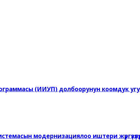
ограммасы (ИИУП) долбоорунун коомдук уг
темасын модернизациялоо иштери жүргүзүлүү