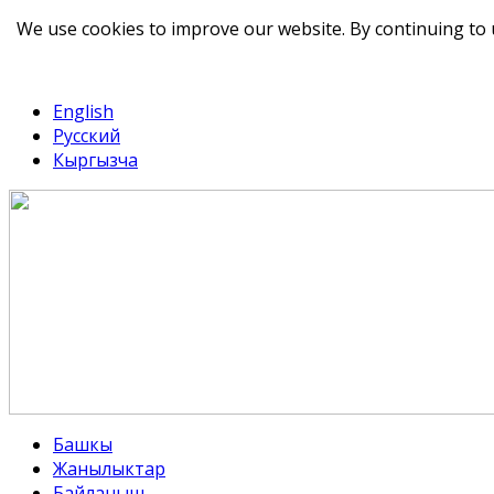
We use cookies to improve our website. By continuing to 
telegram
TikTok
English
Русский
Кыргызча
Башкы
Жанылыктар
Байланыш