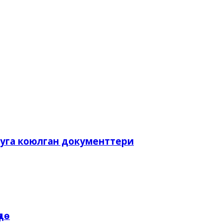
ууга коюлган документтери
дө