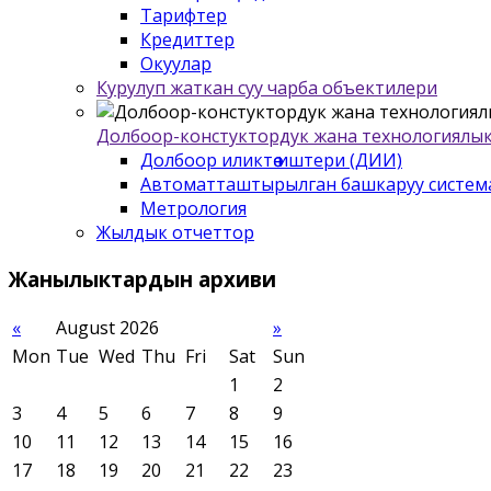
Тарифтер
Кредиттер
Окуулар
Курулуп жаткан суу чарба объектилери
Долбоор-констуктордук жана технологиялык
Долбоор иликтѳѳ иштери (ДИИ)
Автоматташтырылган башкаруу систем
Метрология
Жылдык отчеттор
Жанылыктардын
архиви
«
August 2026
»
Mon
Tue
Wed
Thu
Fri
Sat
Sun
1
2
3
4
5
6
7
8
9
10
11
12
13
14
15
16
17
18
19
20
21
22
23