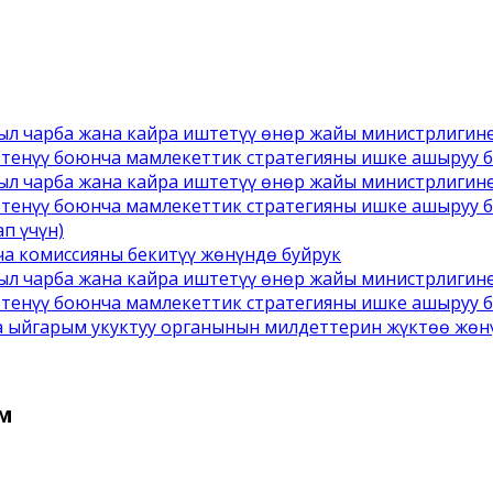
йыл чарба жана кайра иштетүү өнөр жайы министрлигин
ттенүү боюнча мамлекеттик стратегияны ишке ашыруу 
йыл чарба жана кайра иштетүү өнөр жайы министрлигин
тенүү боюнча мамлекеттик стратегияны ишке ашыруу 
п үчүн)
а комиссияны бекитүү жөнүндө буйрук
йыл чарба жана кайра иштетүү өнөр жайы министрлигин
тенүү боюнча мамлекеттик стратегияны ишке ашыруу 
а ыйгарым укуктуу органынын милдеттерин жүктөө жөн
ү