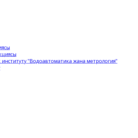
иясы
екциясы
 институту "Водоавтоматика жана метрология"
ү