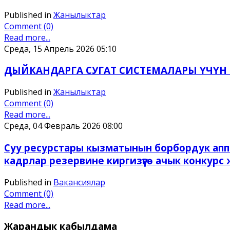
Published in
Жанылыктар
Comment (0)
Read more...
Среда, 15 Апрель 2026 05:10
ДЫЙКАНДАРГА СУГАТ СИСТЕМАЛАРЫ ҮЧҮН
Published in
Жанылыктар
Comment (0)
Read more...
Среда, 04 Февраль 2026 08:00
Суу ресурстары кызматынын борбордук ап
кадрлар резервине киргизүүгө ачык конкурс
Published in
Вакансиялар
Comment (0)
Read more...
Жарандык
кабылдама