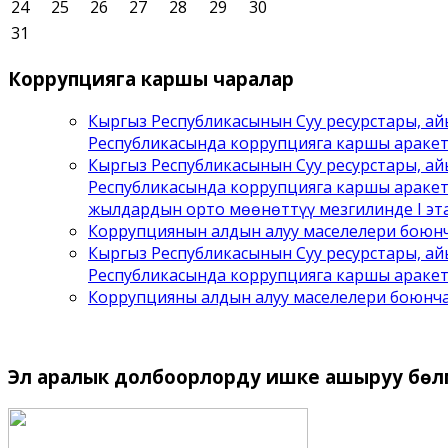
24
25
26
27
28
29
30
31
Коррупцияга
каршы чаралар
Кыргыз Республикасынын Суу ресурстары, а
Республикасында коррупцияга каршы араке
Кыргыз Республикасынын Суу ресурстары, а
Республикасында коррупцияга каршы аракет
жылдардын орто мөөнөттүү мезгилинде I эта
Коррупциянын алдын алуу маселелери боюнч
Кыргыз Республикасынын Суу ресурстары, а
Республикасында коррупцияга каршы аракет
Коррупцияны алдын алуу маселелери боюнч
Эл
аралык долбоорлорду ишке ашыруу бѳлүм