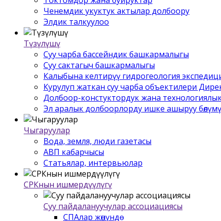
Ченемдик укуктук актылар долбоору
Элдик талкуулоо
Түзүлүшү
Суу чарба бассейндик башкармалыгы
Суу сактагыч башкармалыгы
Калыбына келтирүү гидрогеология экспедиц
Курулуп жаткан суу чарба объектилери Дир
Долбоор-констуктордук жана технологиялык
Эл аралык долбоорлорду ишке ашыруу бѳлүм
Чыгаруулар
Вода, земля, люди газетасы
АВП кабарчысы
Статьялар, интервьюлар
СРКнын ишмердүүлүгү
Суу пайдалануучулар ассоциациясы
СПАлар жѳнүндѳ