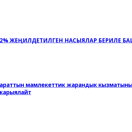
 2% ЖЕҢИЛДЕТИЛГЕН НАСЫЯЛАР БЕРИЛЕ Б
параттын мамлекеттик жарандык кызматыны
 жарыялайт