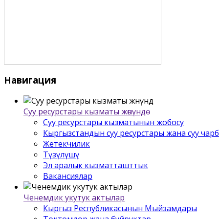
Навигация
Суу ресурстары кызматы жѳнүндѳ
Суу ресурстары кызматынын жобосу
Кыргызстандын суу ресурстары жана суу чар
Жетекчилик
Түзүлүшү
Эл аралык кызматташттык
Вакансиялар
Ченемдик укутук актылар
Кыргыз Республикасынын Мыйзамдары
Токтомдор жана буйруктар