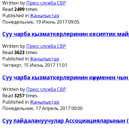
Written by
Пресс служба СВР
Read
2499
times
Published in
Жанылыктар
Понедельник, 19 Июнь 2017 09:05
Суу чарба кызматкерлеринин кесиптик май
Written by
Пресс служба СВР
Read
3623
times
Published in
Жанылыктар
Четверг, 15 Июнь 2017 11:01
Суу чарба кызматкерлеринин күнү менен чын
Written by
Пресс служба СВР
Read
3257
times
Published in
Жанылыктар
Понедельник, 17 Апрель 2017 00:00
Суу пайдалануучулар Ассоциацияларынын (С