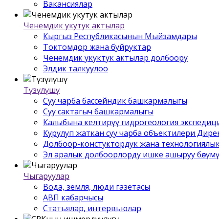
Вакансиялар
Ченемдик укутук актылар
Кыргыз Республикасынын Мыйзамдары
Токтомдор жана буйруктар
Ченемдик укуктук актылар долбоору
Элдик талкуулоо
Түзүлүшү
Суу чарба бассейндик башкармалыгы
Суу сактагыч башкармалыгы
Калыбына келтирүү гидрогеология экспедиц
Курулуп жаткан суу чарба объектилери Дир
Долбоор-констуктордук жана технологиялык
Эл аралык долбоорлорду ишке ашыруу бѳлүм
Чыгаруулар
Вода, земля, люди газетасы
АВП кабарчысы
Статьялар, интервьюлар