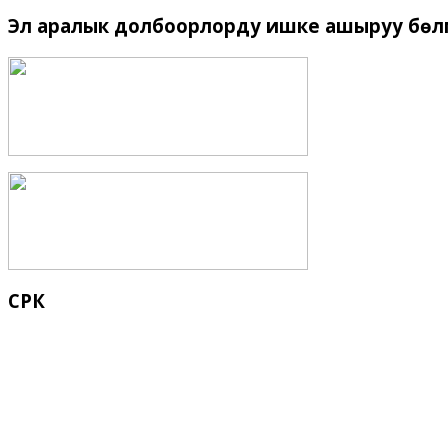
Эл
аралык долбоорлорду ишке ашыруу бѳлүм
СРК