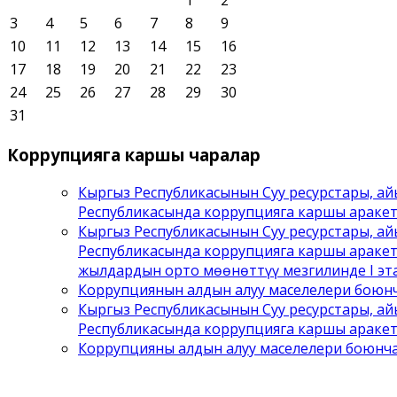
3
4
5
6
7
8
9
10
11
12
13
14
15
16
17
18
19
20
21
22
23
24
25
26
27
28
29
30
31
Коррупцияга
каршы чаралар
Кыргыз Республикасынын Суу ресурстары, а
Республикасында коррупцияга каршы араке
Кыргыз Республикасынын Суу ресурстары, а
Республикасында коррупцияга каршы аракет
жылдардын орто мөөнөттүү мезгилинде I эта
Коррупциянын алдын алуу маселелери боюнч
Кыргыз Республикасынын Суу ресурстары, а
Республикасында коррупцияга каршы аракет
Коррупцияны алдын алуу маселелери боюнч