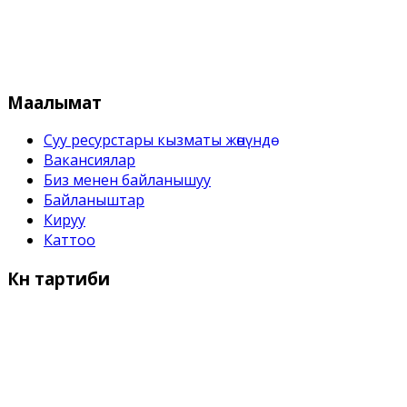
Кыргыз Республикасынын Суу 
Маалымат
Суу ресурстары кызматы жѳнүндѳ
Вакансиялар
Биз менен байланышуу
Байланыштар
Кируу
Каттоо
Күн
тартиби
Иш күндѳрү:
Дүйшѳмбү- Жума 9:00 дон - 18:00 го чейин
Дем алыш күндѳрү: