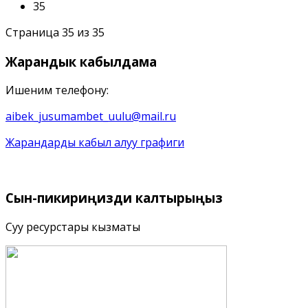
35
Страница 35 из 35
Жарандык
кабылдама
Ишеним телефону:
aibek_jusumambet_uulu@mail.ru
Жарандарды кабыл алуу графиги
Сын-пикириңизди
калтырыңыз
Суу ресурстары кызматы