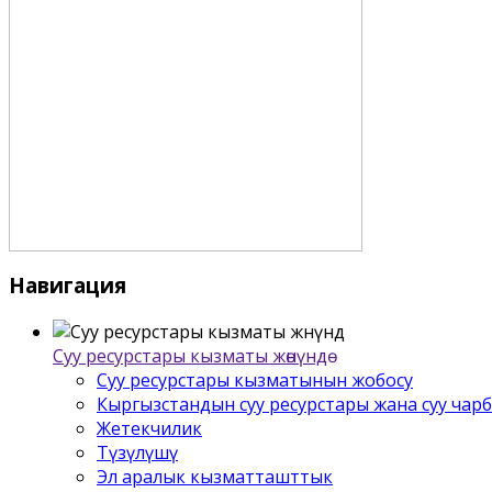
Навигация
Суу ресурстары кызматы жѳнүндѳ
Суу ресурстары кызматынын жобосу
Кыргызстандын суу ресурстары жана суу чар
Жетекчилик
Түзүлүшү
Эл аралык кызматташттык