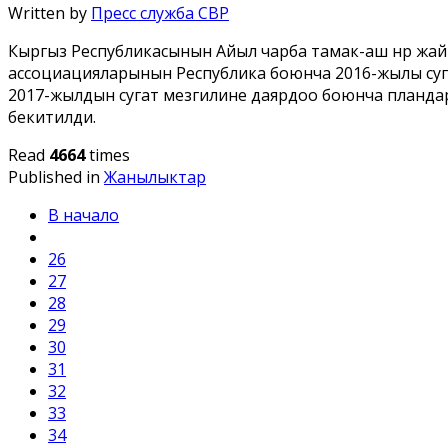
Written by
Пресс служба СВР
Кыргыз Республикасынын Айыл чарба тамак-аш ѳнѳр ж
ассоциацияларынын Республика боюнча 2016-жылы суг
2017-жылдын сугат мезгилине даярдоо боюнча планда
бекитилди.
Read
4664
times
Published in
Жанылыктар
В начало
26
27
28
29
30
31
32
33
34