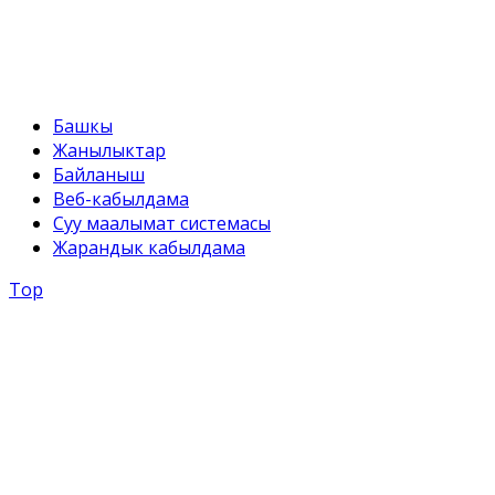
svr@water.gov.kg
Башкы
Жанылыктар
Байланыш
Веб-кабылдама
Суу маалымат системасы
Жарандык кабылдама
Top