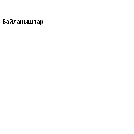
Ишемби, Жекшемби
Байланыштар
Дареги:
Кыргызстан, Бишкек, 720055
ул. Токтоналиева, 4 "А"
Телефон:
+996 312 54 90-95 (кабылдама)
Факс:
+996 312 54 90-95
E-mail: