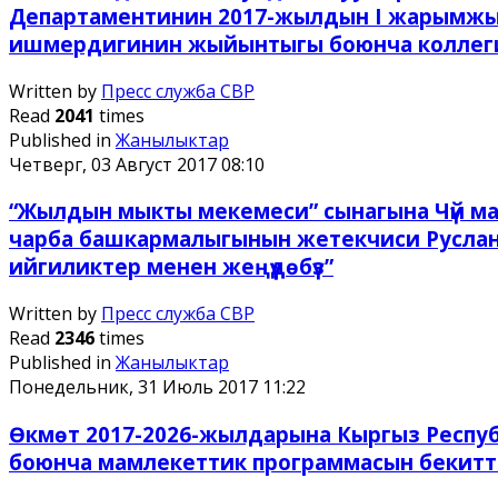
Департаментинин 2017-жылдын I жарымжы
ишмердигинин жыйынтыгы боюнча коллегия
Written by
Пресс служба СВР
Read
2041
times
Published in
Жанылыктар
Четверг, 03 Август 2017 08:10
“Жылдын мыкты мекемеси” сынагына Чүй м
чарба башкармалыгынын жетекчиси Руслан
ийгиликтер менен жеңүүдөбүз”
Written by
Пресс служба СВР
Read
2346
times
Published in
Жанылыктар
Понедельник, 31 Июль 2017 11:22
Өкмөт 2017-2026-жылдарына Кыргыз Республи
боюнча мамлекеттик программасын бекит