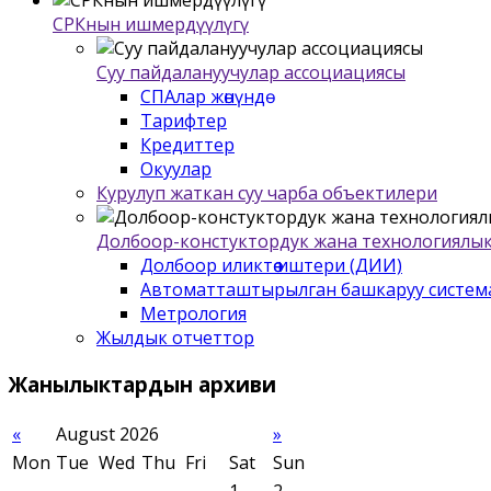
СРКнын ишмердүүлүгү
Суу пайдалануучулар ассоциациясы
СПАлар жѳнүндѳ
Тарифтер
Кредиттер
Окуулар
Курулуп жаткан суу чарба объектилери
Долбоор-констуктордук жана технологиялык
Долбоор иликтѳѳ иштери (ДИИ)
Автоматташтырылган башкаруу систем
Метрология
Жылдык отчеттор
Жанылыктардын
архиви
«
August 2026
»
Mon
Tue
Wed
Thu
Fri
Sat
Sun
1
2