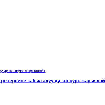
езервине кабыл алуу үчүн конкурс жарыяла