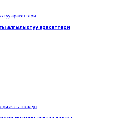
гы алгылыктуу аракеттери
ярдоо иштери аяктап калды