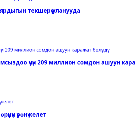
ярдыгын текшерүү уланууда
камсыздоо үчүн 209 миллион сомдон ашуун кара
үнүн үрөнү келет