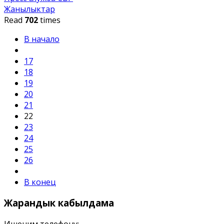
Жанылыктар
Read
702
times
В начало
17
18
19
20
21
22
23
24
25
26
В конец
Жарандык
кабылдама