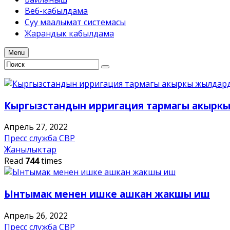
Веб-кабылдама
Суу маалымат системасы
Жарандык кабылдама
Menu
Кыргызстандын ирригация тармагы акыркы 
Апрель 27, 2022
Пресс служба СВР
Жанылыктар
Read
744
times
Ынтымак менен ишке ашкан жакшы иш
Апрель 26, 2022
Пресс служба СВР