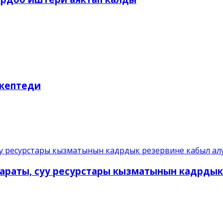
 кептеди
раты, суу ресурстары кызматынын кадрдык р