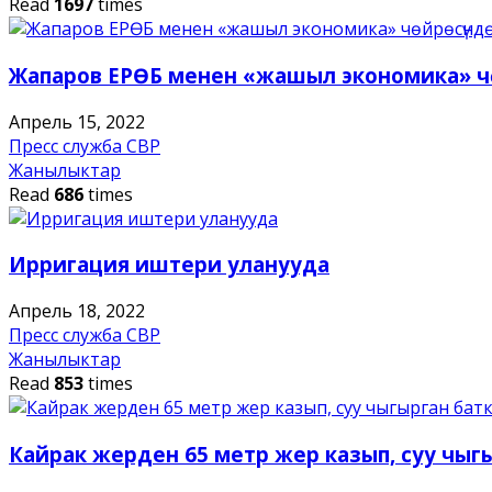
Read
1697
times
Жапаров ЕРӨБ менен «жашыл экономика» чө
Апрель 15, 2022
Пресс служба СВР
Жанылыктар
Read
686
times
Ирригация иштери уланууда
Апрель 18, 2022
Пресс служба СВР
Жанылыктар
Read
853
times
Кайрак жерден 65 метр жер казып, суу чыг