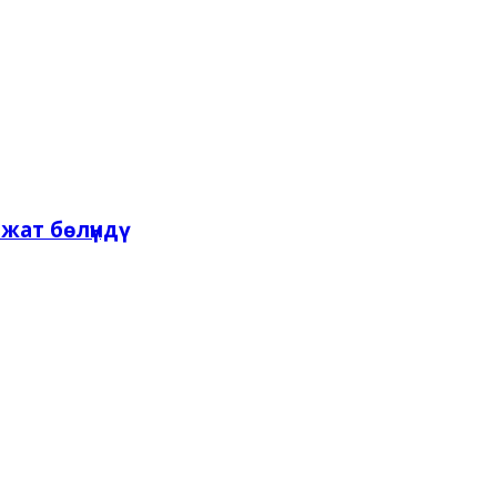
жат бөлүндү