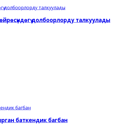
йрөсүндөгү долбоорлорду талкуулады
ырган баткендик багбан