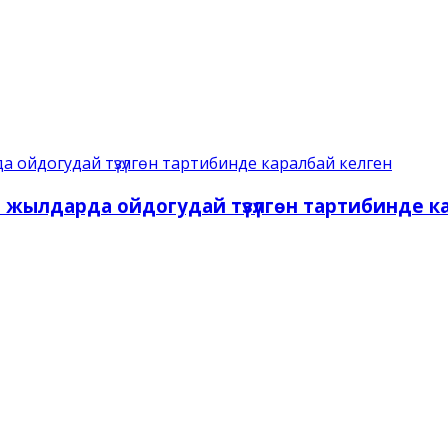
жылдарда ойдогудай түзүлгөн тартибинде к