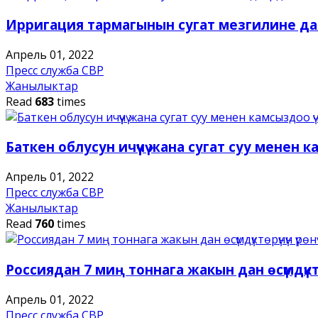
Ирригация тармагынын сугат мезгилине да
Апрель 01, 2022
Пресс служба СВР
Жанылыктар
Read
683
times
Баткен облусун ичүүчү жана сугат суу менен 
Апрель 01, 2022
Пресс служба СВР
Жанылыктар
Read
760
times
Россиядан 7 миң тоннага жакын дан өсүмдүктөр
Апрель 01, 2022
Пресс служба СВР