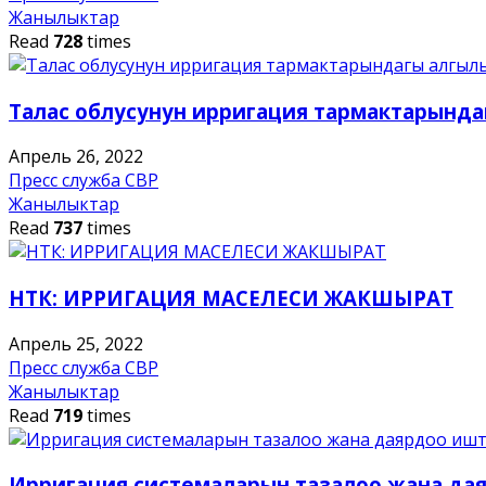
Жанылыктар
Read
728
times
Талас облусунун ирригация тармактарында
Апрель 26, 2022
Пресс служба СВР
Жанылыктар
Read
737
times
НТК: ИРРИГАЦИЯ МАСЕЛЕСИ ЖАКШЫРАТ
Апрель 25, 2022
Пресс служба СВР
Жанылыктар
Read
719
times
Ирригация системаларын тазалоо жана да