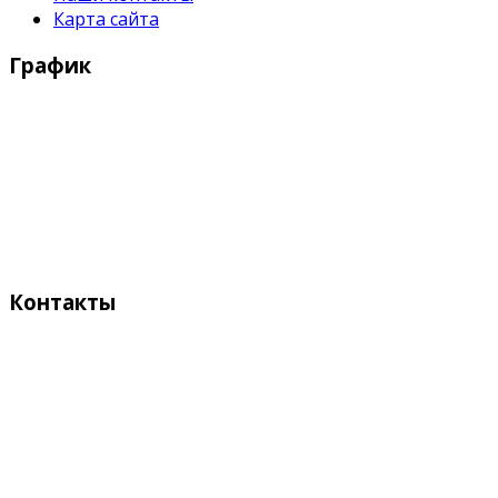
Карта сайта
График
Рабочие дни:
Понедельник - Пятница с 9:00 - 18:00
Выходные дни:
Суббота, Воскресенье
Контакты
Адрес:
Кыргызстан, Бишкек, 720055
ул. Токтоналиева, 4 "А"
Телефон: