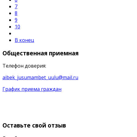
7
8
9
10
В конец
Общественная
приемная
Телефон доверия:
aibek_jusumambet_uulu@mail.ru
График приема граждан
Оставьте
свой отзыв