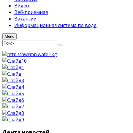
Видео
Веб-приемная
Вакансии
Информационная система по воде
Menu
Лента
новостей