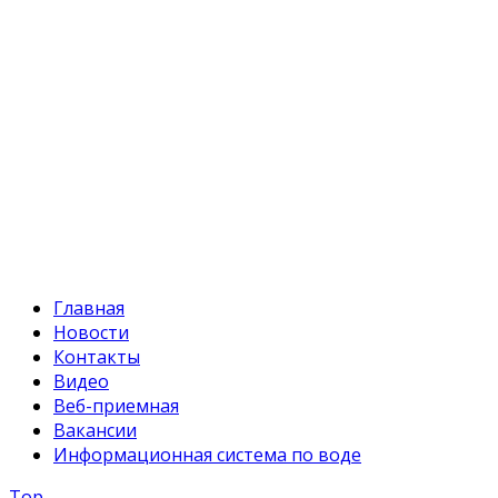
+996 312 54 90-95 (приемная)
Факс:
+996 312 54 90-94
E-mail:
svr@water.gov.kg
Главная
Новости
Контакты
Видео
Веб-приемная
Вакансии
Информационная система по воде
Top