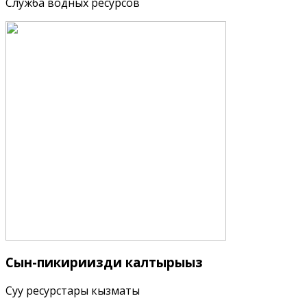
Служба водных ресурсов
Сын-пикириңизди
калтырыңыз
Суу ресурстары кызматы