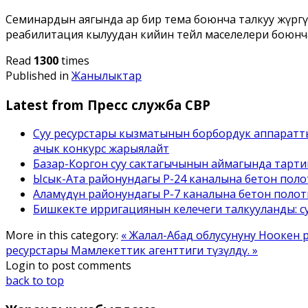
Семинардын аягында ар бир тема боюнча талкуу жүрг
реабилитация кылуудан кийин тейлөө маселелери боюнч
Read
1300
times
Published in
Жанылыктар
Latest from Пресс служба СВР
Суу ресурстары кызматынын борбордук аппаратт
ачык конкурс жарыялайт
Базар-Коргон суу сактагычынын аймагында тарти
Ысык-Ата районундагы Р-24 каналына бетон полотн
Аламүдүн районундагы Р-7 каналына бетон полотн
Бишкекте ирригациянын келечеги талкууланды: с
More in this category:
« Жалал-Абад облусунуну Ноокен р
ресурстары Мамлекеттик агенттиги түзүлдү. »
Login to post comments
back to top