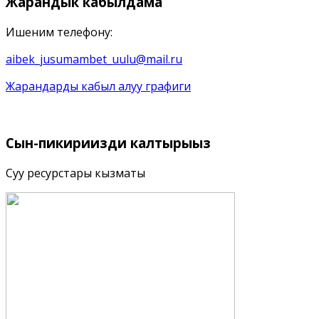
Жарандык
кабылдама
Ишеним телефону:
aibek_jusumambet_uulu@mail.ru
Жарандарды кабыл алуу графиги
Сын-пикириңизди
калтырыңыз
Суу ресурстары кызматы