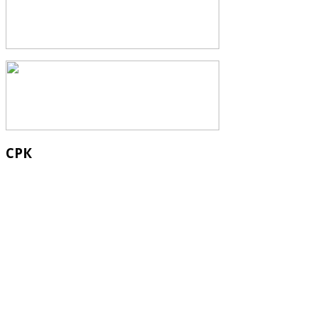
СРК
Кыргыз Республикасынын Суу