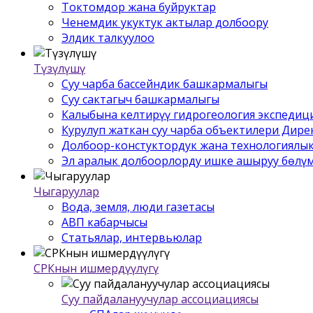
Токтомдор жана буйруктар
Ченемдик укуктук актылар долбоору
Элдик талкуулоо
Түзүлүшү
Суу чарба бассейндик башкармалыгы
Суу сактагыч башкармалыгы
Калыбына келтирүү гидрогеология экспедиц
Курулуп жаткан суу чарба объектилери Дир
Долбоор-констуктордук жана технологиялык
Эл аралык долбоорлорду ишке ашыруу бѳлү
Чыгаруулар
Вода, земля, люди газетасы
АВП кабарчысы
Статьялар, интервьюлар
СРКнын ишмердүүлүгү
Суу пайдалануучулар ассоциациясы