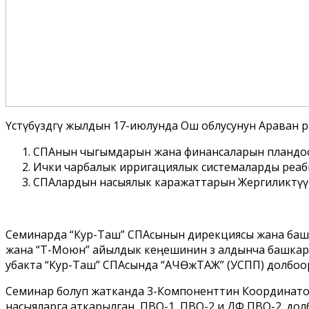
Үстүбүздөгү жылдын 17-июлунда Ош облусунун Араван ра
СПАнын чыгымдарын жана финансаларын пландоо
Ички чарбалык ирригациялык системаларды реаб
СПАлардын насыялык каражаттарын Жергиликтүү 
Семинарда “Кур-Таш” СПАсынын дирекциясы жана башка
жана “Төө-Моюн” айылдык кеӊешинин өз алдынча башкару
убакта “Кур-Таш” СПАсында “АЧѲжТАЖ” (УСПП) долбоор
Семинар болуп жатканда 3-Компоненттин Координат
насыяларга аткарылган, ПВО-1, ПВО-2 и ДФ ПВО-2. д