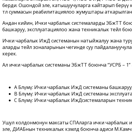
берди. Ошондой эле, катышуучуларга кайтарып берүү
төлөө суммасын реабилитациялоо жумуштары аткарылганд
Андан кийин, Ички чарбалык системаларды ЭБжТТ бою
башкаруу, эксплуатациялоо жана техникалык тейлөө бо
Ички чарбалык ИжД системанын натыйжалуу жана турук
аларды тейлөө зоналарынын чегинде суу пайдалануучула
керек.
Ал ички чарбалык системаны ЭБжТТ боюнча “УСРБ – 1” 
А Бөлүмү: Ички чарбалык ИжД системаны башкаруу
В Бөлүмү: Ички чарбалык ИжД системаны эксплуат
С Бөлүмү: Ички чарбалык ИжДсистемаларын техника
Ушул колдонмонун максаты СПАларга ички чарбалык 
эле, ДИАБнын техникалык көзөмөлдөө боюнча адиси М.Ка