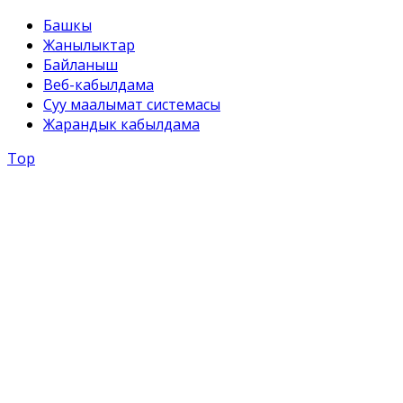
Башкы
Жанылыктар
Байланыш
Веб-кабылдама
Суу маалымат системасы
Жарандык кабылдама
Top