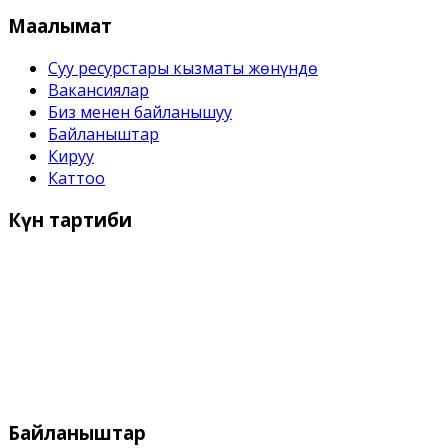
Маалымат
Суу ресурстары кызматы жѳнүндѳ
Вакансиялар
Биз менен байланышуу
Байланыштар
Кируу
Каттоо
Күн
тартиби
Иш күндѳрү:
Дүйшѳмбү- Жума 9:00 дон - 18:00 го чейин
Дем алыш күндѳрү:
Ишемби, Жекшемби
Байланыштар