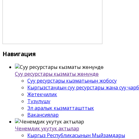
Навигация
Суу ресурстары кызматы жѳнүндѳ
Суу ресурстары кызматынын жобосу
Кыргызстандын суу ресурстары жана суу чар
Жетекчилик
Түзүлүшү
Эл аралык кызматташттык
Вакансиялар
Ченемдик укутук актылар
Кыргыз Республикасынын Мыйзамдары