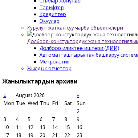
СПАлар жѳнүндѳ
Тарифтер
Кредиттер
Окуулар
Курулуп жаткан суу чарба объектилери
Долбоор-констуктордук жана технологиялык
Долбоор иликтѳѳ иштери (ДИИ)
Автоматташтырылган башкаруу систем
Метрология
Жылдык отчеттор
Жанылыктардын
архиви
«
August 2026
»
Mon
Tue
Wed
Thu
Fri
Sat
Sun
1
2
3
4
5
6
7
8
9
10
11
12
13
14
15
16
17
18
19
20
21
22
23