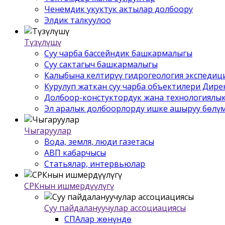
Ченемдик укуктук актылар долбоору
Элдик талкуулоо
Түзүлүшү
Суу чарба бассейндик башкармалыгы
Суу сактагыч башкармалыгы
Калыбына келтирүү гидрогеология экспедиц
Курулуп жаткан суу чарба объектилери Дир
Долбоор-констуктордук жана технологиялык
Эл аралык долбоорлорду ишке ашыруу бѳлү
Чыгаруулар
Вода, земля, люди газетасы
АВП кабарчысы
Статьялар, интервьюлар
СРКнын ишмердүүлүгү
Суу пайдалануучулар ассоциациясы
СПАлар жѳнүндѳ