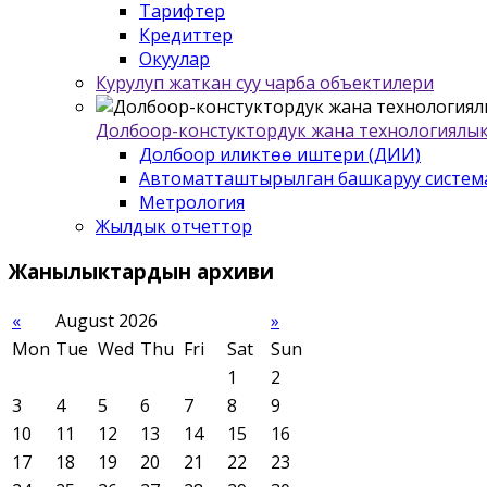
Тарифтер
Кредиттер
Окуулар
Курулуп жаткан суу чарба объектилери
Долбоор-констуктордук жана технологиялык
Долбоор иликтѳѳ иштери (ДИИ)
Автоматташтырылган башкаруу систем
Метрология
Жылдык отчеттор
Жанылыктардын
архиви
«
August 2026
»
Mon
Tue
Wed
Thu
Fri
Sat
Sun
1
2
3
4
5
6
7
8
9
10
11
12
13
14
15
16
17
18
19
20
21
22
23