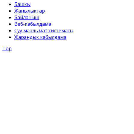
Башкы
Жанылыктар
Байланыш
Веб-кабылдама
Суу маалымат системасы
Жарандык кабылдама
Top