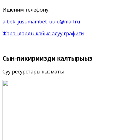
Ишеним телефону:
aibek_jusumambet_uulu@mail.ru
Жарандарды кабыл алуу графиги
Сын-пикириңизди
калтырыңыз
Суу ресурстары кызматы