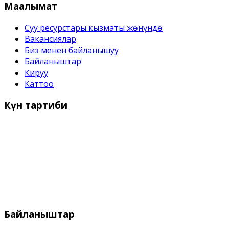
Маалымат
Суу ресурстары кызматы жѳнүндѳ
Вакансиялар
Биз менен байланышуу
Байланыштар
Кируу
Каттоо
Күн
тартиби
Иш күндѳрү:
Дүйшѳмбү- Жума 9:00 дон - 18:00 го чейин
Дем алыш күндѳрү:
Ишемби, Жекшемби
Байланыштар