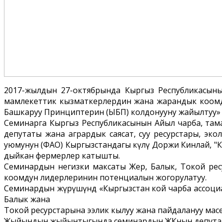
2017-жылдын 27-октябрында Кыргыз Республикасыны
мамлекеттик кызматкерлердин жана жарандык коомду
Башкаруу Принциптерин (ЫБП) колдонууну жайылтуу» де
Семинарга Кыргыз Республикасынын Айыл чарба, там
депутаты жана агрардык саясат, суу ресурстары, эк
уюмунун (ФАО) Кыргызстандагы өкүлү Доржи Кинлай, "К
дыйкан фермерлер катышты.
Семинардын негизки максаты Жер, Балык, Токой ре
коомдун лидерлеринин потенциалын жогорулатуу.
Семинардын жүрүшүндө «Кыргызстан кой чарба ассоциа
Балык жана
Токой ресурстарына ээлик кылуу жана пайдалануу масе
Жыйындын жыйынтыгында семинардын ЖКнын депутат