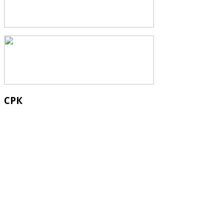
СРК
Кыргыз Республикасынын Суу