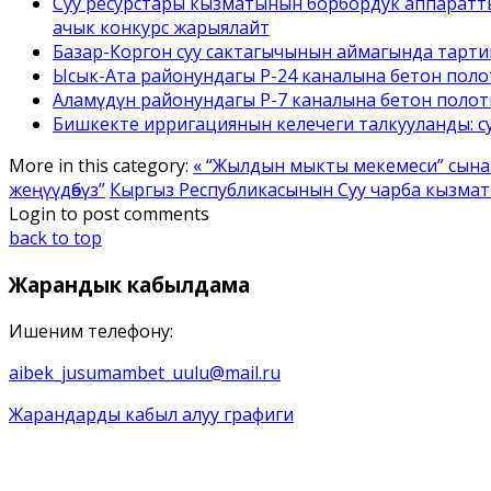
Суу ресурстары кызматынын борбордук аппаратт
ачык конкурс жарыялайт
Базар-Коргон суу сактагычынын аймагында тарти
Ысык-Ата районундагы Р-24 каналына бетон полотн
Аламүдүн районундагы Р-7 каналына бетон полотн
Бишкекте ирригациянын келечеги талкууланды: с
More in this category:
« “Жылдын мыкты мекемеси” сына
жеңүүдөбүз”
Кыргыз Республикасынын Суу чарба кызматк
Login to post comments
back to top
Жарандык
кабылдама
Ишеним телефону:
aibek_jusumambet_uulu@mail.ru
Жарандарды кабыл алуу графиги