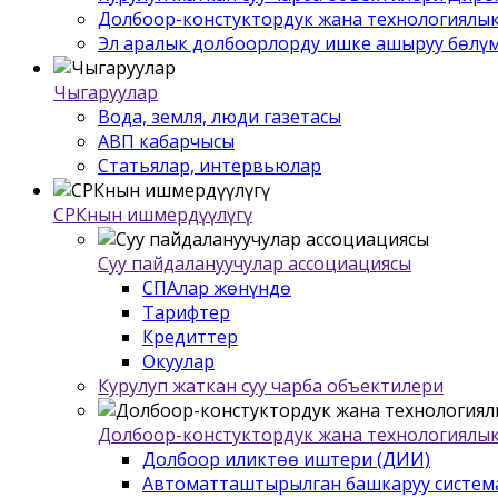
Долбоор-констуктордук жана технологиялык
Эл аралык долбоорлорду ишке ашыруу бѳлү
Чыгаруулар
Вода, земля, люди газетасы
АВП кабарчысы
Статьялар, интервьюлар
СРКнын ишмердүүлүгү
Суу пайдалануучулар ассоциациясы
СПАлар жѳнүндѳ
Тарифтер
Кредиттер
Окуулар
Курулуп жаткан суу чарба объектилери
Долбоор-констуктордук жана технологиялык
Долбоор иликтѳѳ иштери (ДИИ)
Автоматташтырылган башкаруу систем