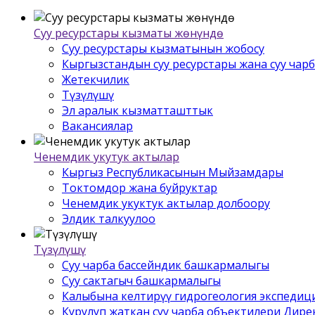
Суу ресурстары кызматы жѳнүндѳ
Суу ресурстары кызматынын жобосу
Кыргызстандын суу ресурстары жана суу чар
Жетекчилик
Түзүлүшү
Эл аралык кызматташттык
Вакансиялар
Ченемдик укутук актылар
Кыргыз Республикасынын Мыйзамдары
Токтомдор жана буйруктар
Ченемдик укуктук актылар долбоору
Элдик талкуулоо
Түзүлүшү
Суу чарба бассейндик башкармалыгы
Суу сактагыч башкармалыгы
Калыбына келтирүү гидрогеология экспедиц
Курулуп жаткан суу чарба объектилери Дир