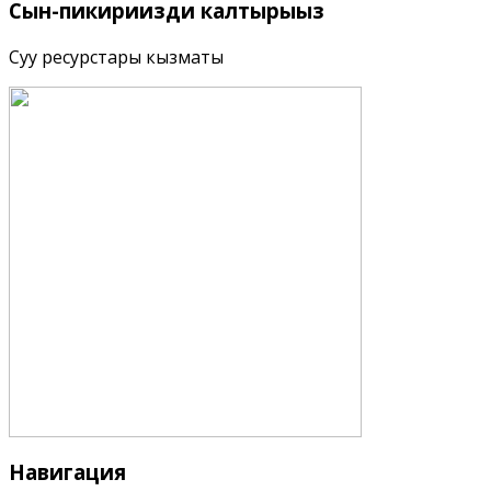
Сын-пикириңизди
калтырыңыз
Суу ресурстары кызматы
Навигация