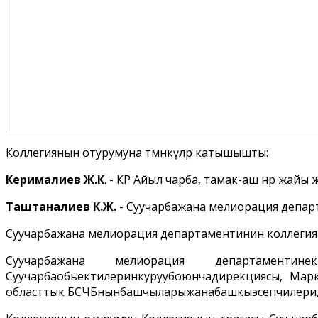
Коллегиянын отурумуна төмөнкүлөр катышышты:
Керималиев Ж.К
. - КР Айыл чарба, тамак-аш өнөр жай
Таштаналиев К.Ж.
- Суучарбажана мелиорация депа
Суучарбажана мелиорация департаментинин коллегия мү
Суучарбажана мелиорация департаментинекар
Суучарбаобьектилеринкуруубоюнчадирекциясы, Марк
областтык БСЧБнынбашчыларыжанабашкыэсепчилери,