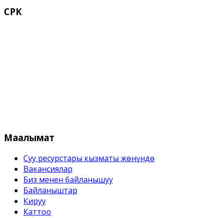
СРК
Кыргыз Республикасынын Суу
Маалымат
Суу ресурстары кызматы жѳнүндѳ
Вакансиялар
Биз менен байланышуу
Байланыштар
Кируу
Каттоо