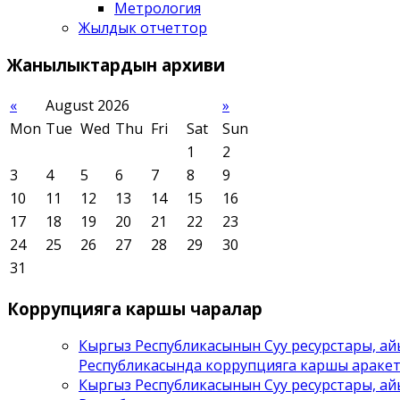
Метрология
Жылдык отчеттор
Жанылыктардын
архиви
«
August 2026
»
Mon
Tue
Wed
Thu
Fri
Sat
Sun
1
2
3
4
5
6
7
8
9
10
11
12
13
14
15
16
17
18
19
20
21
22
23
24
25
26
27
28
29
30
31
Коррупцияга
каршы чаралар
Кыргыз Республикасынын Суу ресурстары, ай
Республикасында коррупцияга каршы араке
Кыргыз Республикасынын Суу ресурстары, ай