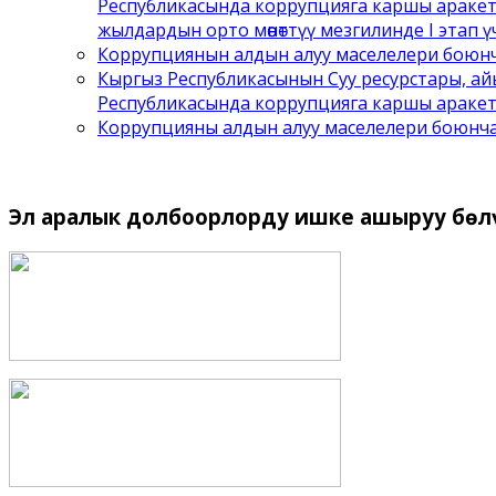
Республикасында коррупцияга каршы аракет
жылдардын орто мөөнөттүү мезгилинде I этап ү
Коррупциянын алдын алуу маселелери боюнча
Кыргыз Республикасынын Суу ресурстары, ай
Республикасында коррупцияга каршы аракет
Коррупцияны алдын алуу маселелери боюнча 
Эл
аралык долбоорлорду ишке ашыруу бѳл