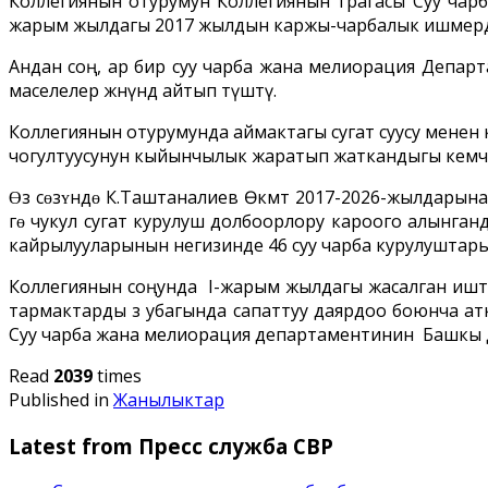
Коллегиянын отурумун Коллегиянын төрагасы Суу ча
жарым жылдагы 2017 жылдын каржы-чарбалык ишмердүүл
Андан соң, ар бир суу чарба жана мелиорация Деп
маселелер жөнүндө айтып өтүштү.
Коллегиянын отурумунда аймактагы сугат сууcу менен 
чогултуусунун кыйынчылык жаратып жаткандыгы кемч
Ɵз сɵзʏндɵ К.Таштаналиев Өкмөт 2017-2026-жылдарына
гɵ чукул сугат курулуш долбоорлору кароого алынган
кайрылууларынын негизинде 46 суу чарба курулуштары 
Коллегиянын соңунда I-жарым жылдагы жасалган ишт
тармактарды өз убагында сапаттуу даярдоо боюнча ат
Суу чарба жана мелиорация департаментинин Башкы 
Read
2039
times
Published in
Жанылыктар
Latest from Пресс служба СВР