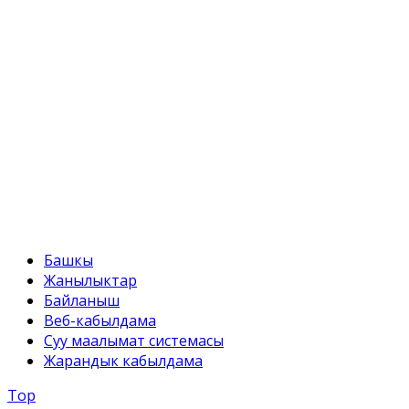
+996 312 54 90-95 (кабылдама)
Факс:
+996 312 54 90-95
E-mail:
svr@water.gov.kg
Башкы
Жанылыктар
Байланыш
Веб-кабылдама
Суу маалымат системасы
Жарандык кабылдама
Top