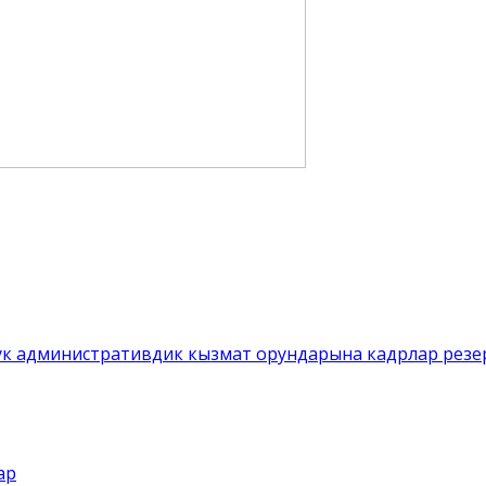
 административдик кызмат орундарына кадрлар резерв
ар