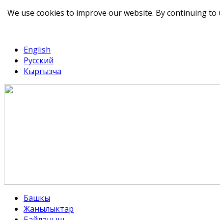
We use cookies to improve our website. By continuing to 
telegram
TikTok
English
Русский
Кыргызча
Башкы
Жанылыктар
Байланыш