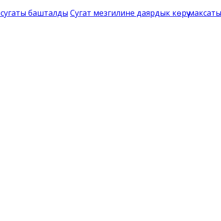
 сугаты башталды
Сугат мезгилине даярдык көрүү максат