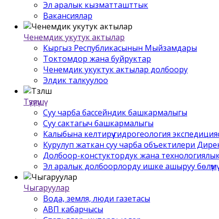
Эл аралык кызматташттык
Вакансиялар
Ченемдик укутук актылар
Кыргыз Республикасынын Мыйзамдары
Токтомдор жана буйруктар
Ченемдик укуктук актылар долбоору
Элдик талкуулоо
Түзүлүшү
Суу чарба бассейндик башкармалыгы
Суу сактагыч башкармалыгы
Калыбына келтирүү гидрогеология экспедиция
Курулуп жаткан суу чарба объектилери Дир
Долбоор-констуктордук жана технологиялык
Эл аралык долбоорлорду ишке ашыруу бѳлүмү
Чыгаруулар
Вода, земля, люди газетасы
АВП кабарчысы