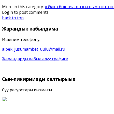
More in this category:
« Өлкө боюнча жазгы ным топтоо
Login to post comments
back to top
Жарандык
кабылдама
Ишеним телефону:
aibek_jusumambet_uulu@mail.ru
Жарандарды кабыл алуу графиги
Сын-пикириңизди
калтырыңыз
Суу ресурстары кызматы