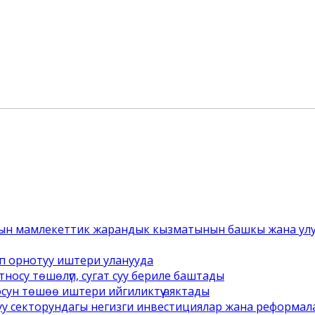
ын мамлекеттик жарандык кызматынын башкы жана улук
п орнотуу иштери уланууда
носу төшөлүп, сугат суу бериле баштады
осун төшөө иштери ийгиликтүү аяктады
уу секторундагы негизги инвестициялар жана реформал