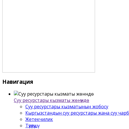
Навигация
Суу ресурстары кызматы жѳнүндѳ
Суу ресурстары кызматынын жобосу
Кыргызстандын суу ресурстары жана суу чар
Жетекчилик
Түзүлүшү