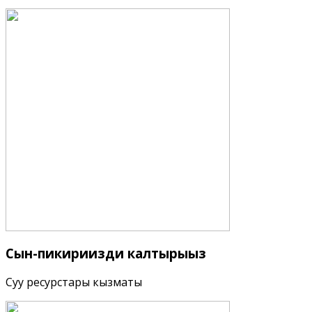
Сын-пикириңизди
калтырыңыз
Суу ресурстары кызматы