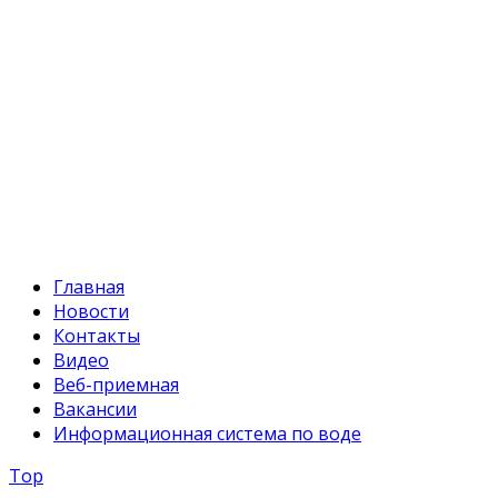
+996 312 54 90-95 (приемная)
Факс:
+996 312 54 90-94
E-mail:
svr@water.gov.kg
Главная
Новости
Контакты
Видео
Веб-приемная
Вакансии
Информационная система по воде
Top