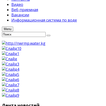
Видео
Веб-приемная
Вакансии
Информационная система по воде
Menu
Лента
новостей