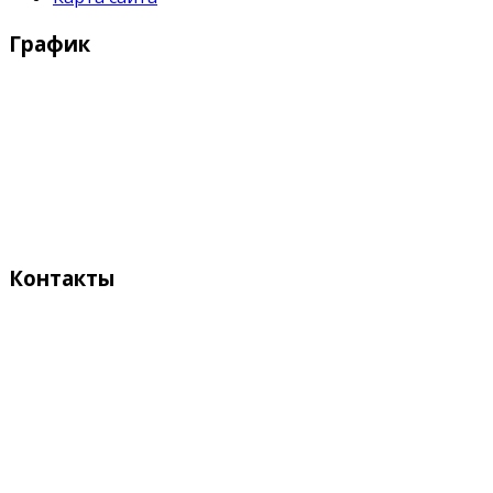
График
Рабочие дни:
Понедельник - Пятница с 9:00 - 18:00
Выходные дни:
Суббота, Воскресенье
Контакты
Адрес:
Кыргызстан, Бишкек, 720055
ул. Токтоналиева, 4 "А"
Телефон: