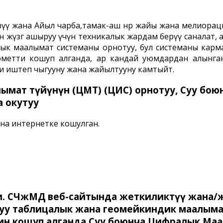
ү жана Айыл чарба,тамак-аш ѳнѳр жайы жана мелиора
үзѳгѳ ашыруу үчүн техникалык жардам берүү саналат, а
лык маалымат системаны орнотуу, бул системаны карм
рометти кошуп алганда, ар кандай уюмдардан алынг
ти иштеп чыгууну жана жайылтууну камтыйт.
лымат түйүнүн (ЦМТ) (ЦИС) орнотуу, Суу бо
а окутуу
ана интернетке кошулган.
ти. СЧжМД веб-сайтында жеткиликтүү жана/
уу таблицалык жана геомейкиндик маалыма
ин кошуп алганда Суу боюнча Цифралык Ма