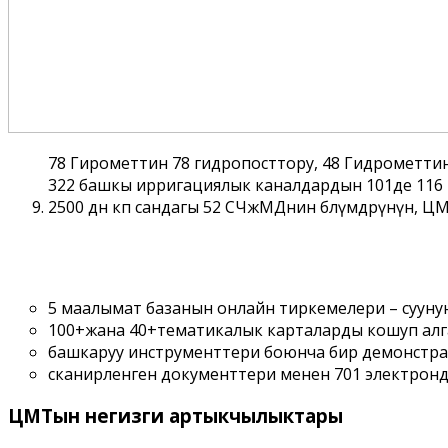
78 Гирометтин 78 гидропосттору, 48 Гидрометтин
322 башкы ирригациялык каналдардын 101де 116 
2500 дѳн кѳп сандагы 52 СЧжМДнин бѳлүмдѳрүнүн,
5 маалымат базанын онлайн тиркемелери – суунун 
100+жана 40+тематикалык карталарды кошуп алга
башкаруу инструменттери боюнча бир демонстрац
сканирленген документтери менен 701 электронду
ЦМТын негизги артыкчылыктары