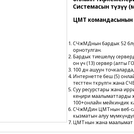
Системасын түзүү (
ЦМТ командасынын
СЧжМДнын бардык 52 бѳл
орнотулган.
Бардык тиешелүү сервер
он үч (13) сервер (алты 
100 дѳн ашуун точкалар
Интернетте беш (5) онл
тесттен ѳткѳрүлгѳн жана
Суу ресурстары жана ирри
кеңири маалыматтарды ж
100+онлайн мейкиндик к
СЧжМДин ЦМТнын веб-са
кызматын алуу мүмкүндү
ЦМТнын жана маалымат 