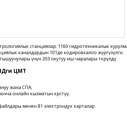
метрологиялык станциялар; 1160 гидротехникалык курул
циялык каналдардын 101де кодировкалоо жүргүзүлгѳн.
ышуучулары үчүн 203 окутуу иш-чаралары ѳткѳрүлдү
МДги ЦМТ
ануу жана СПА;
ча онлайн кызматын кѳрсѳтүү;
 файлдары менен 81 электрондук карталар