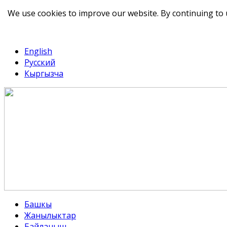
We use cookies to improve our website. By continuing to 
telegram
TikTok
English
Русский
Кыргызча
Башкы
Жанылыктар
Байланыш