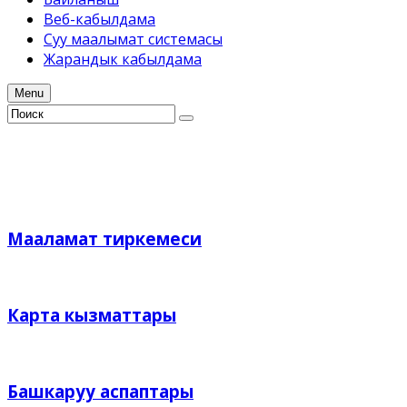
Веб-кабылдама
Суу маалымат системасы
Жарандык кабылдама
Menu
Мааламат тиркемеси
Карта кызматтары
Башкаруу аспаптары