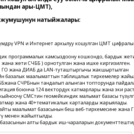
мындан ары-ЦМТ),
 жумушунун натыйжалары:
үмдѳрү VPN и Интернет аркылуу кошулган ЦМТ цифралы
дик программалык камсыздоону кошкондо, бардык жет
ГО жана жети СЧББ ) орнотулган жана ишке киргизилген.
да, ГО жана ДИАБ да LAN-туташтыргычы жакшыртылган
айн базалык маалыматтын таблицалык тиркемелер жайы
 СЧББжана СЧРБнын тандалып алынган топторунда пайдал
гация боюнча 124 вектордук катмарлары жана эки растро
ыйноочу СМСтин геомейкиндик малымат базасы түзүлг
атмар жана 40+тематикалык карталарды жарыялады.
йты маалымат базасынын беш веб-тиркемесине жана 
гү менен жайылтылды.
базасынын алты бардык иш-чараларын документтешти