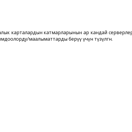
ык карталардын катмарларынын ар кандай серверлерд
ымдоолорду/маалыматтарды берүү үчүн түзүлгѳн.