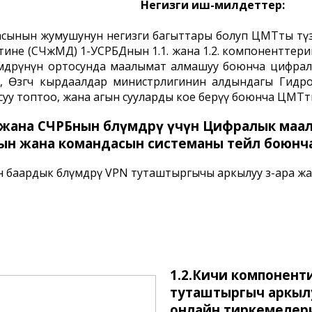
Негизги иш-милдеттер:
ынын жумушунун негизги багыттары болуп ЦМТты түзү
не (СЧжМД) 1-УСРБДнын 1.1. жана 1.2. компоненттерин ж
үмдѳрүнүн ортосунда маалымат алмашуу боюнча цифра
, Ѳзгѳчѳ кырдаалдар министрлигинин алдындагы Гид
 суу топтоо, жана агын сууларды кое берүү боюнча ЦМТ
жана СЧРБнын бѳлүмдѳрү үчүн Цифралык маа
н жана командасын системаны тейлѳѳ боюнч
баардык бѳлүмдѳрү VPN туташтыргычы аркылуу ѳз-ара ж
1.2.Кичи компонен
туташтыргыч аркыл
онлайн тиркемелер