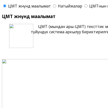
ЦМТ жѳнүндѳ маалымат
Натыйжалар
ЦМТнын 
ЦМТ жѳнүндѳ маалымат
ЦМТ (мындан ары-ЦМТ) тексттик м
түйүндүк система аркылуу бириктирилге