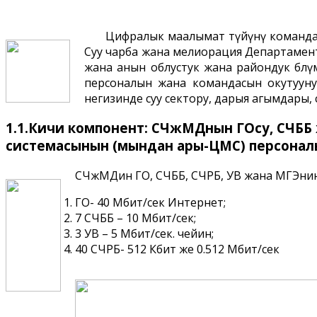
Цифралык маалымат түйүнү командас
Суу чарба жана мелиорация Департаменти
жана анын облустук жана райондук бѳл
персоналын жана командасын окутууну
негизинде суу сектору, дарыя агымдары,
1.1.Кичи компонент: СЧжМДнын ГОсу, СЧББ 
системасынын (мындан ары-ЦМС) персоналы
СЧжМДин ГО, СЧББ, СЧРБ, УВ жана МГЭнин 
ГО- 40 Мбит/сек Интернет;
7 СЧББ – 10 Мбит/сек;
3 УВ – 5 Мбит/сек. чейин;
40 СЧРБ- 512 Кбит же 0.512 Мбит/сек