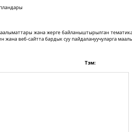
пландары
аалыматтары жана жерге байланыштырылган тематикал
н жана веб-сайтта бардык суу пайдалануучуларга маал
Түзүмү: