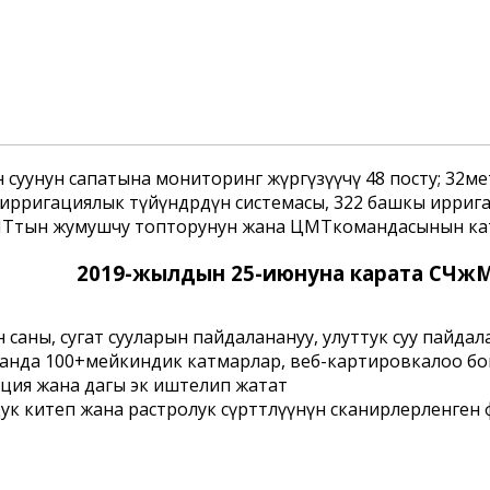
 суунун сапатына мониторинг жүргүзүүчү 48 посту; 32
ирригациялык түйүндѳрдүн системасы, 322 башкы иррига
 ЦМТтын жумушчу топторунун жана ЦМТкомандасынын кат
2019-жылдын 25-июнуна карата СЧж
саны, сугат сууларын пайдаланануу, улуттук суу пайдал
нда 100+мейкиндик катмарлар, веб-картировкалоо боюн
ия жана дагы экѳѳ иштелип жатат
к китеп жана растролук сүрѳттѳлүүнүн сканирлерленген