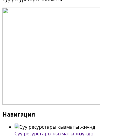
Навигация
Суу ресурстары кызматы жѳнүндѳ