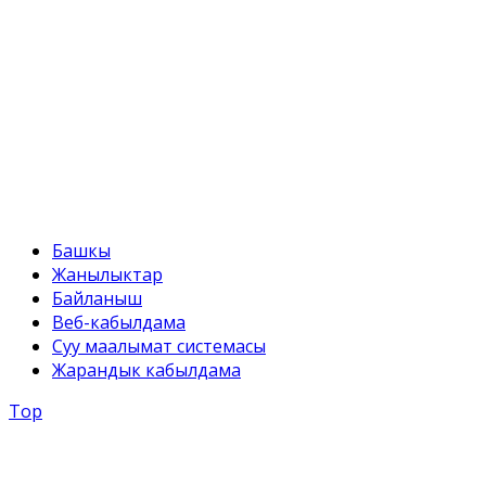
+996 312 54 90-95
E-mail:
svr@water.gov.kg
Башкы
Жанылыктар
Байланыш
Веб-кабылдама
Суу маалымат системасы
Жарандык кабылдама
Top