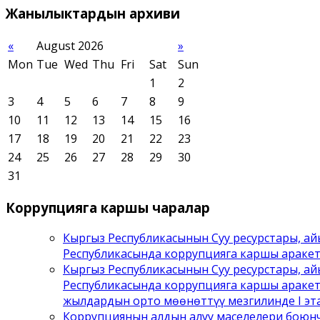
Жанылыктардын
архиви
«
August 2026
»
Mon
Tue
Wed
Thu
Fri
Sat
Sun
1
2
3
4
5
6
7
8
9
10
11
12
13
14
15
16
17
18
19
20
21
22
23
24
25
26
27
28
29
30
31
Коррупцияга
каршы чаралар
Кыргыз Республикасынын Суу ресурстары, а
Республикасында коррупцияга каршы араке
Кыргыз Республикасынын Суу ресурстары, а
Республикасында коррупцияга каршы аракет
жылдардын орто мөөнөттүү мезгилинде I эта
Коррупциянын алдын алуу маселелери боюнч