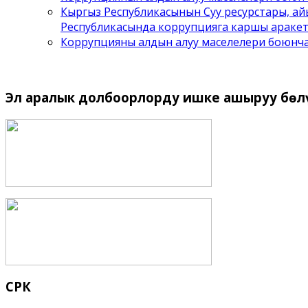
Кыргыз Республикасынын Суу ресурстары, а
Республикасында коррупцияга каршы аракет
Коррупцияны алдын алуу маселелери боюнч
Эл
аралык долбоорлорду ишке ашыруу бѳл
СРК