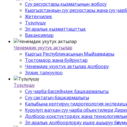
Суу ресурстары кызматынын жобосу
Кыргызстандын суу ресурстары жана суу чар
Жетекчилик
Түзүлүшү
Эл аралык кызматташттык
Вакансиялар
Ченемдик укутук актылар
Кыргыз Республикасынын Мыйзамдары
Токтомдор жана буйруктар
Ченемдик укуктук актылар долбоору
Элдик талкуулоо
Түзүлүшү
Суу чарба бассейндик башкармалыгы
Суу сактагыч башкармалыгы
Калыбына келтирүү гидрогеология экспедиц
Курулуп жаткан суу чарба объектилери Дир
Долбоор-констуктордук жана технологиялык
Эл аралык долбоорлорду ишке ашыруу бѳлүм