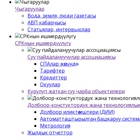
Чыгаруулар
Вода, земля, люди газетасы
АВП кабарчысы
Статьялар, интервьюлар
СРКнын ишмердүүлүгү
Суу пайдалануучулар ассоциациясы
СПАлар жѳнүндѳ
Тарифтер
Кредиттер
Окуулар
Курулуп жаткан суу чарба объектилери
Долбоор-констуктордук жана технологиялык
Долбоор иликтѳѳ иштери (ДИИ)
Автоматташтырылган башкаруу систем
Метрология
Жылдык отчеттор