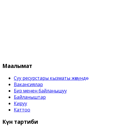
Кыргыз Республикасынын Суу 
Маалымат
Суу ресурстары кызматы жѳнүндѳ
Вакансиялар
Биз менен байланышуу
Байланыштар
Кируу
Каттоо
Күн
тартиби