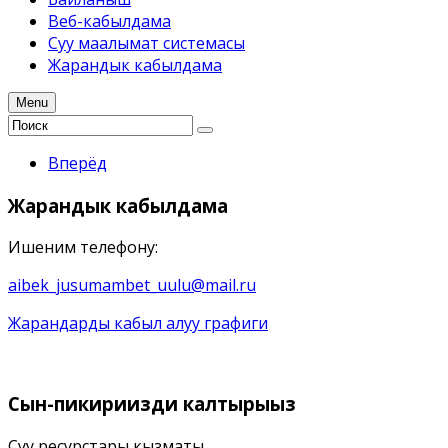
Веб-кабылдама
Суу маалымат системасы
Жарандык кабылдама
Menu
Вперёд
Жарандык
кабылдама
Ишеним телефону:
aibek_jusumambet_uulu@mail.ru
Жарандарды кабыл алуу графиги
Сын-пикириңизди
калтырыңыз
Суу ресурстары кызматы