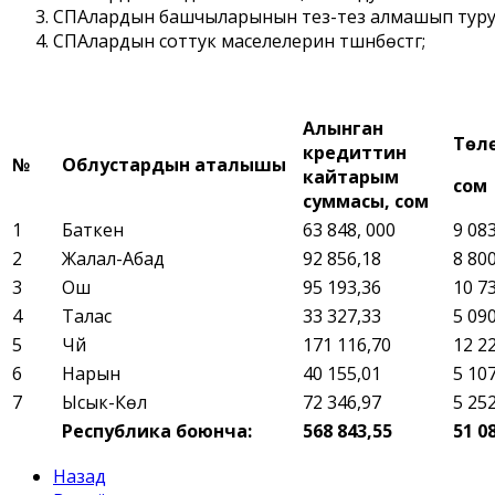
СПАлардын башчыларынын тез-тез алмашып туруу
СПАлардын соттук маселелерин түшүнбѳстүгү;
Алынган
Тѳлѳ
кредиттин
№
Облустардын аталышы
кайтарым
сом
суммасы, сом
1
Баткен
63 848, 000
9 08
2
Жалал-Абад
92 856,18
8 80
3
Ош
95 193,36
10 7
4
Талас
33 327,33
5 09
5
Чүй
171 116,70
12 2
6
Нарын
40 155,01
5 10
7
Ысык-Кѳл
72 346,97
5 25
Республика боюнча:
568 843,55
51 0
Назад