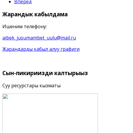
Вперёд
Жарандык
кабылдама
Ишеним телефону:
aibek_jusumambet_uulu@mail.ru
Жарандарды кабыл алуу графиги
Сын-пикириңизди
калтырыңыз
Суу ресурстары кызматы