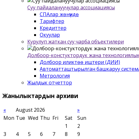
Суу пайдалануучулар ассоциациясы
СПАлар жѳнүндѳ
Тарифтер
Кредиттер
Окуулар
Курулуп жаткан суу чарба объектилери
Долбоор-констуктордук жана технологиялык
Долбоор иликтѳѳ иштери (ДИИ)
Автоматташтырылган башкаруу систем
Метрология
Жылдык отчеттор
Жанылыктардын
архиви
«
August 2026
»
Mon
Tue
Wed
Thu
Fri
Sat
Sun
1
2
3
4
5
6
7
8
9