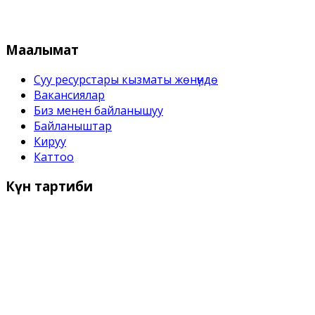
Кыргыз Республикасынын Суу
Маалымат
Суу ресурстары кызматы жѳнүндѳ
Вакансиялар
Биз менен байланышуу
Байланыштар
Кируу
Каттоо
Күн
тартиби
Иш күндѳрү:
Дүйшѳмбү- Жума 9:00 дон - 18:00 го чейин
Дем алыш күндѳрү:
Ишемби, Жекшемби