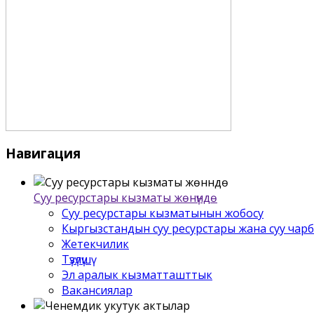
Навигация
Суу ресурстары кызматы жѳнүндѳ
Суу ресурстары кызматынын жобосу
Кыргызстандын суу ресурстары жана суу чар
Жетекчилик
Түзүлүшү
Эл аралык кызматташттык
Вакансиялар