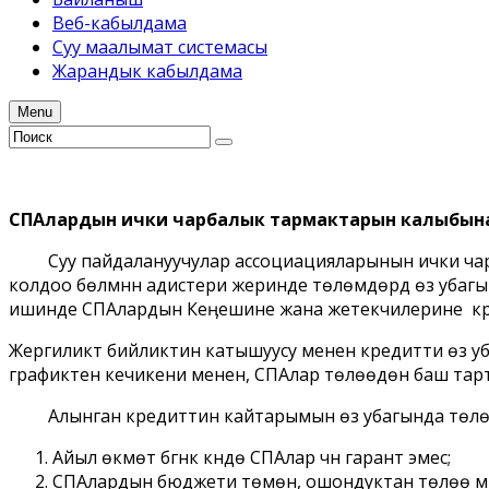
Веб-кабылдама
Суу маалымат системасы
Жарандык кабылдама
Menu
СПАлардын ички чарбалык тармактарын калыбын
Суу пайдалануучулар ассоциацияларынын ички ча
колдоо бѳлүмүнүн адистери жеринде тѳлѳмдѳрдү ѳз убагынд
ишинде СПАлардын Кеӊешине жана жетекчилерине кре
Жергиликтүү бийликтин катышуусу менен кредитти ѳз
графиктен кечикени менен, СПАлар тѳлѳѳдѳн баш та
Алынган кредиттин кайтарымын ѳз убагында тѳлѳнбѳг
Айыл ѳкмѳтү бүгүнкү күндѳ СПАлар үчүн гарант эмес;
СПАлардын бюджети тѳмѳн, ошондуктан тѳлѳѳ мүмкүн