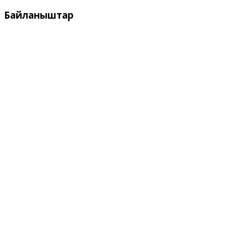
Байланыштар
Дареги:
Кыргызстан, Бишкек, 720055
ул. Токтоналиева, 4 "А"
Телефон:
+996 312 54 90-95 (кабылдама)
Факс:
+996 312 54 90-95
E-mail:
svr@water.gov.kg