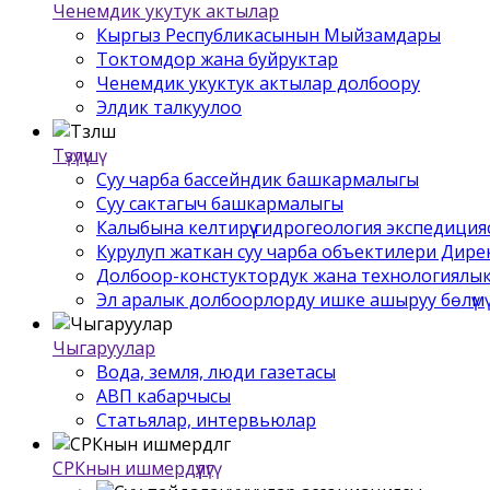
Ченемдик укутук актылар
Кыргыз Республикасынын Мыйзамдары
Токтомдор жана буйруктар
Ченемдик укуктук актылар долбоору
Элдик талкуулоо
Түзүлүшү
Суу чарба бассейндик башкармалыгы
Суу сактагыч башкармалыгы
Калыбына келтирүү гидрогеология экспедиция
Курулуп жаткан суу чарба объектилери Дир
Долбоор-констуктордук жана технологиялык
Эл аралык долбоорлорду ишке ашыруу бѳлүмү
Чыгаруулар
Вода, земля, люди газетасы
АВП кабарчысы
Статьялар, интервьюлар
СРКнын ишмердүүлүгү