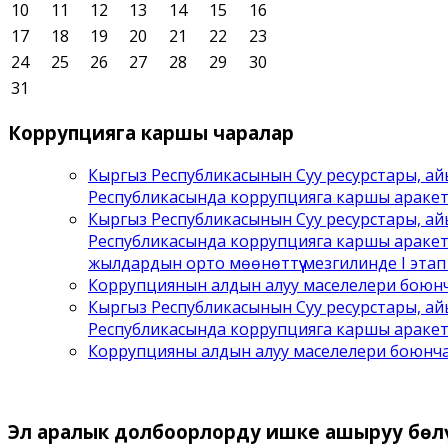
10
11
12
13
14
15
16
17
18
19
20
21
22
23
24
25
26
27
28
29
30
31
Коррупцияга
каршы чаралар
Кыргыз Республикасынын Суу ресурстары, ай
Республикасында коррупцияга каршы аракет
Кыргыз Республикасынын Суу ресурстары, ай
Республикасында коррупцияга каршы аракет
жылдардын орто мөөнөттүү мезгилинде I этап ү
Коррупциянын алдын алуу маселелери боюнча
Кыргыз Республикасынын Суу ресурстары, ай
Республикасында коррупцияга каршы аракетт
Коррупцияны алдын алуу маселелери боюнча
Эл
аралык долбоорлорду ишке ашыруу бѳл