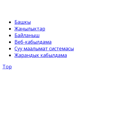
Башкы
Жанылыктар
Байланыш
Веб-кабылдама
Суу маалымат системасы
Жарандык кабылдама
Top