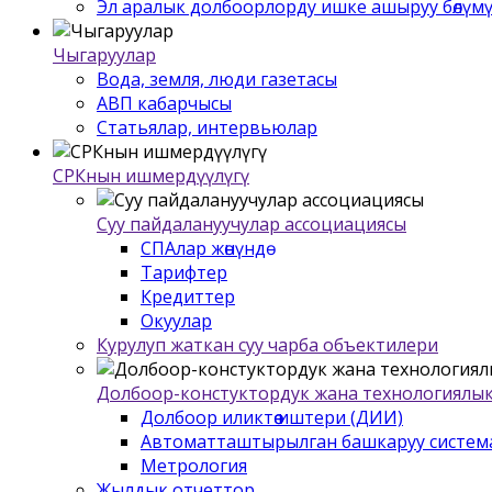
Эл аралык долбоорлорду ишке ашыруу бѳлүм
Чыгаруулар
Вода, земля, люди газетасы
АВП кабарчысы
Статьялар, интервьюлар
СРКнын ишмердүүлүгү
Суу пайдалануучулар ассоциациясы
СПАлар жѳнүндѳ
Тарифтер
Кредиттер
Окуулар
Курулуп жаткан суу чарба объектилери
Долбоор-констуктордук жана технологиялык
Долбоор иликтѳѳ иштери (ДИИ)
Автоматташтырылган башкаруу систем
Метрология
Жылдык отчеттор