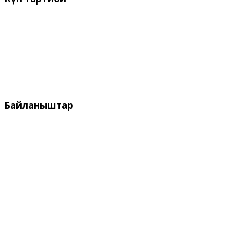
Иш күндѳрү:
Дүйшѳмбү- Жума 9:00 дон - 18:00 го чейин
Дем алыш күндѳрү:
Ишемби, Жекшемби
Байланыштар
Дареги:
Кыргызстан, Бишкек, 720055
ул. Токтоналиева, 4 "А"
Телефон:
+996 312 54 90-95 (кабылдама)