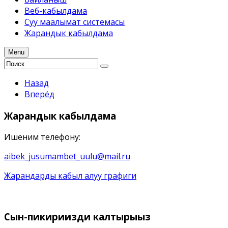
Веб-кабылдама
Суу маалымат системасы
Жарандык кабылдама
Menu
Назад
Вперёд
Жарандык
кабылдама
Ишеним телефону:
aibek_jusumambet_uulu@mail.ru
Жарандарды кабыл алуу графиги
Сын-пикириңизди
калтырыңыз