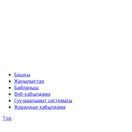
Факс:
+996 312 54 90-95
E-mail:
svr@water.gov.kg
Башкы
Жанылыктар
Байланыш
Веб-кабылдама
Суу маалымат системасы
Жарандык кабылдама
Top