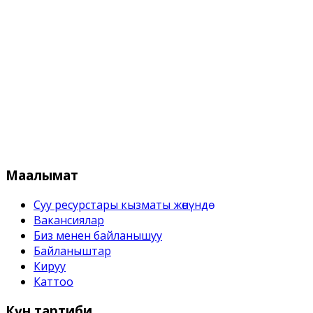
Кыргыз Республикасынын Суу 
Маалымат
Суу ресурстары кызматы жѳнүндѳ
Вакансиялар
Биз менен байланышуу
Байланыштар
Кируу
Каттоо
Күн
тартиби