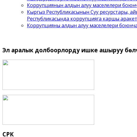
Коррупциянын алдын алуу маселелери боюнч
Кыргыз Республикасынын Суу ресурстары, а
Республикасында коррупцияга каршы аракет
Коррупцияны алдын алуу маселелери боюнч
Эл
аралык долбоорлорду ишке ашыруу бѳл
СРК