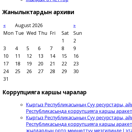
Жанылыктардын
архиви
«
August 2026
»
Mon
Tue
Wed
Thu
Fri
Sat
Sun
1
2
3
4
5
6
7
8
9
10
11
12
13
14
15
16
17
18
19
20
21
22
23
24
25
26
27
28
29
30
31
Коррупцияга
каршы чаралар
Кыргыз Республикасынын Суу ресурстары, а
Республикасында коррупцияга каршы араке
Кыргыз Республикасынын Суу ресурстары, а
Республикасында коррупцияга каршы аракет
жылдардын орто мөөнөттүү мезгилинде I эта