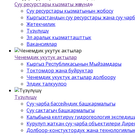
Суу ресурстары кызматы жѳнүндѳ
Суу ресурстары кызматынын жобосу
Кыргызстандын суу ресурстары жана суу чар
Жетекчилик
Түзүлүшү
Эл аралык кызматташттык
Вакансиялар
Ченемдик укутук актылар
Кыргыз Республикасынын Мыйзамдары
Токтомдор жана буйруктар
Ченемдик укуктук актылар долбоору
Элдик талкуулоо
Түзүлүшү
Суу чарба бассейндик башкармалыгы
Суу сактагыч башкармалыгы
Калыбына келтирүү гидрогеология экспедиц
Курулуп жаткан суу чарба объектилери Дир
Долбоор-констуктордук жана технологиялык