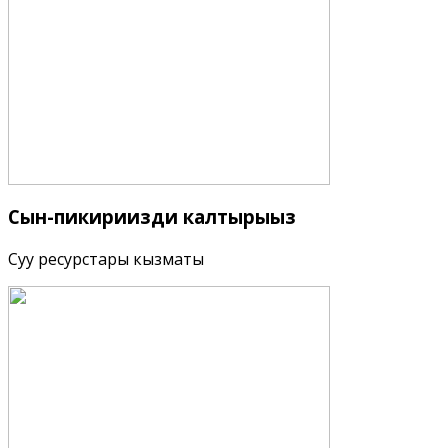
Сын-пикириңизди
калтырыңыз
Суу ресурстары кызматы