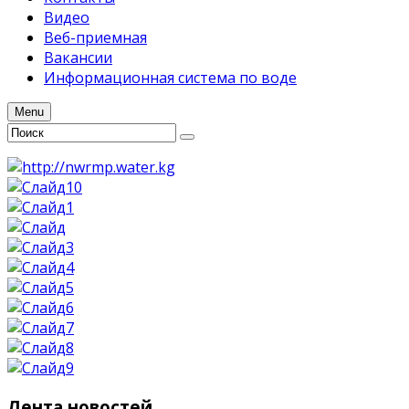
Видео
Веб-приемная
Вакансии
Информационная система по воде
Menu
Лента
новостей